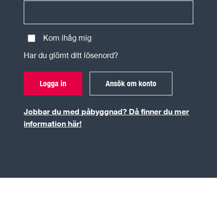
Kom ihåg mig
Har du glömt ditt lösenord?
Logga in
Ansök om konto
Jobbar du med påbyggnad? Då finner du mer
information här!