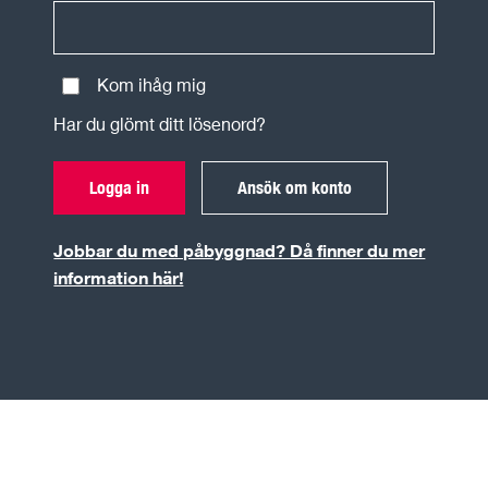
Kom ihåg mig
Har du glömt ditt lösenord?
Logga in
Ansök om konto
Jobbar du med påbyggnad? Då finner du mer
information här!